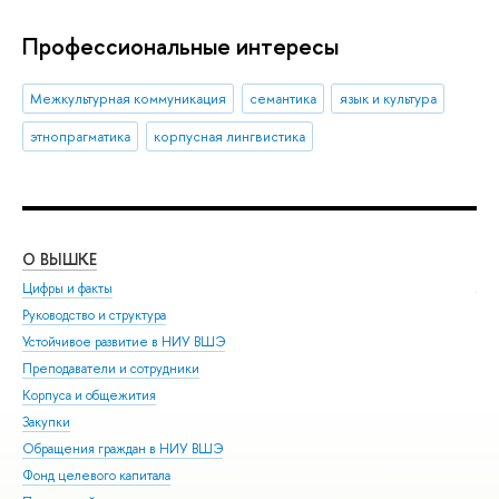
Профессиональные интересы
Межкультурная коммуникация
семантика
язык и культура
этнопрагматика
корпусная лингвистика
О ВЫШКЕ
ОБ
Цифры и факты
Ли
Руководство и структура
Дов
Устойчивое развитие в НИУ ВШЭ
Ол
Преподаватели и сотрудники
При
Корпуса и общежития
Вы
Закупки
При
Обращения граждан в НИУ ВШЭ
Асп
Фонд целевого капитала
Доп