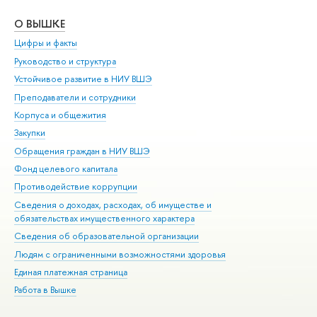
О ВЫШКЕ
ОБ
Цифры и факты
Ли
Руководство и структура
Дов
Устойчивое развитие в НИУ ВШЭ
Ол
Преподаватели и сотрудники
При
Корпуса и общежития
Вы
Закупки
При
Обращения граждан в НИУ ВШЭ
Ас
Фонд целевого капитала
До
Противодействие коррупции
Цен
Сведения о доходах, расходах, об имуществе и
Би
обязательствах имущественного характера
Об
Сведения об образовательной организации
Обр
Людям с ограниченными возможностями здоровья
Единая платежная страница
Работа в Вышке