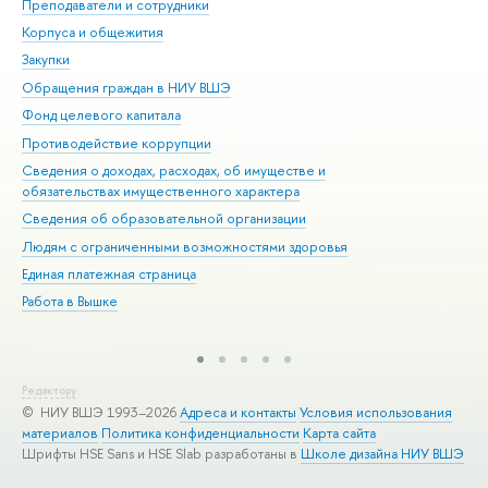
Преподаватели и сотрудники
При
Корпуса и общежития
Вы
Закупки
При
Обращения граждан в НИУ ВШЭ
Ас
Фонд целевого капитала
До
Противодействие коррупции
Цен
Сведения о доходах, расходах, об имуществе и
Би
обязательствах имущественного характера
Об
Сведения об образовательной организации
Обр
Людям с ограниченными возможностями здоровья
Единая платежная страница
Работа в Вышке
Редактору
© НИУ ВШЭ 1993–2026
Адреса и контакты
Условия использования
материалов
Политика конфиденциальности
Карта сайта
Шрифты HSE Sans и HSE Slab разработаны в
Школе дизайна НИУ ВШЭ