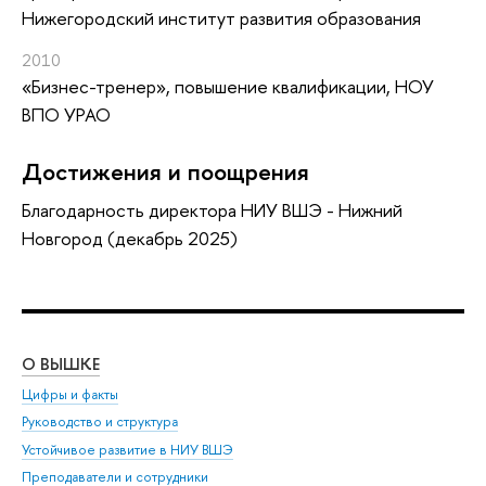
Нижегородский институт развития образования
2010
«Бизнес-тренер»
, повышение квалификации
, НОУ
ВПО УРАО
Достижения и поощрения
Благодарность директора НИУ ВШЭ - Нижний
Новгород (декабрь 2025)
О ВЫШКЕ
ОБ
Цифры и факты
Ли
Руководство и структура
Дов
Устойчивое развитие в НИУ ВШЭ
Ол
Преподаватели и сотрудники
При