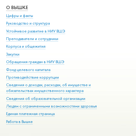
О ВЫШКЕ
ОБ
Цифры и факты
Ли
Руководство и структура
Дов
Устойчивое развитие в НИУ ВШЭ
Ол
Преподаватели и сотрудники
При
Корпуса и общежития
Вы
Закупки
При
Обращения граждан в НИУ ВШЭ
Ас
Фонд целевого капитала
До
Противодействие коррупции
Цен
Сведения о доходах, расходах, об имуществе и
Би
обязательствах имущественного характера
Об
Сведения об образовательной организации
Обр
Людям с ограниченными возможностями здоровья
Единая платежная страница
Работа в Вышке