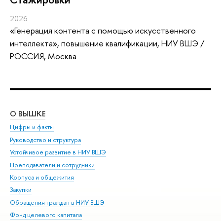
2026
«Генерация контента с помощью искусственного
интеллекта»
, повышение квалификации
, НИУ ВШЭ /
РОССИЯ, Москва
О ВЫШКЕ
ОБ
Цифры и факты
Ли
Руководство и структура
Дов
Устойчивое развитие в НИУ ВШЭ
Ол
Преподаватели и сотрудники
При
Корпуса и общежития
Вы
Закупки
При
Обращения граждан в НИУ ВШЭ
Ас
Фонд целевого капитала
До