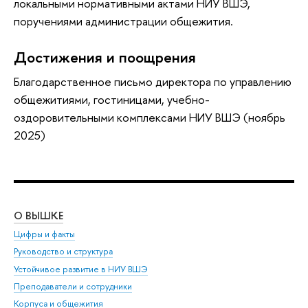
локальными нормативными актами НИУ ВШЭ,
поручениями администрации общежития.
Достижения и поощрения
Благодарственное письмо директора по управлению
общежитиями, гостиницами, учебно-
оздоровительными комплексами НИУ ВШЭ (ноябрь
2025)
О ВЫШКЕ
ОБ
Цифры и факты
Ли
Руководство и структура
Дов
Устойчивое развитие в НИУ ВШЭ
Ол
Преподаватели и сотрудники
При
Корпуса и общежития
Вы