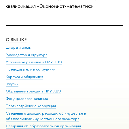
квалификация «Экономист-математик»
О ВЫШКЕ
ОБ
Цифры и факты
Ли
Руководство и структура
Дов
Устойчивое развитие в НИУ ВШЭ
Ол
Преподаватели и сотрудники
При
Корпуса и общежития
Вы
Закупки
При
Обращения граждан в НИУ ВШЭ
Ас
Фонд целевого капитала
До
Противодействие коррупции
Цен
Сведения о доходах, расходах, об имуществе и
Би
обязательствах имущественного характера
Об
Сведения об образовательной организации
Обр