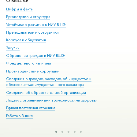
О ВЫШКЕ
ОБ
Цифры и факты
Ли
Руководство и структура
Дов
Устойчивое развитие в НИУ ВШЭ
Ол
Преподаватели и сотрудники
При
Корпуса и общежития
Вы
Закупки
При
Обращения граждан в НИУ ВШЭ
Ас
Фонд целевого капитала
До
Противодействие коррупции
Цен
Сведения о доходах, расходах, об имуществе и
Би
обязательствах имущественного характера
Об
Сведения об образовательной организации
Обр
Людям с ограниченными возможностями здоровья
Единая платежная страница
Работа в Вышке