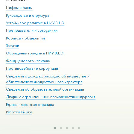
Цифры и факты
Ли
Руководство и структура
Дов
Устойчивое развитие в НИУ ВШЭ
Ол
Преподаватели и сотрудники
При
Корпуса и общежития
Вы
Закупки
При
Обращения граждан в НИУ ВШЭ
Ас
Фонд целевого капитала
До
Противодействие коррупции
Цен
Сведения о доходах, расходах, об имуществе и
Би
обязательствах имущественного характера
Об
Сведения об образовательной организации
Обр
Людям с ограниченными возможностями здоровья
Единая платежная страница
Работа в Вышке