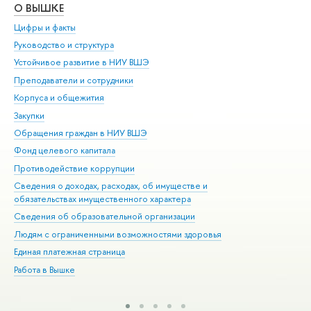
О ВЫШКЕ
ОБ
Цифры и факты
Ли
Руководство и структура
Дов
Устойчивое развитие в НИУ ВШЭ
Ол
Преподаватели и сотрудники
При
Корпуса и общежития
Вы
Закупки
При
Обращения граждан в НИУ ВШЭ
Ас
Фонд целевого капитала
До
Противодействие коррупции
Цен
Сведения о доходах, расходах, об имуществе и
Би
обязательствах имущественного характера
Об
Сведения об образовательной организации
Обр
Людям с ограниченными возможностями здоровья
Единая платежная страница
Работа в Вышке