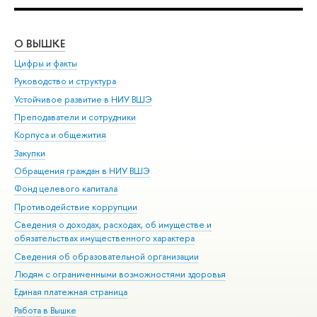
О ВЫШКЕ
ОБ
Цифры и факты
Ли
Руководство и структура
Дов
Устойчивое развитие в НИУ ВШЭ
Ол
Преподаватели и сотрудники
При
Корпуса и общежития
Вы
Закупки
При
Обращения граждан в НИУ ВШЭ
Ас
Фонд целевого капитала
До
Противодействие коррупции
Цен
Сведения о доходах, расходах, об имуществе и
Би
обязательствах имущественного характера
Об
Сведения об образовательной организации
Обр
Людям с ограниченными возможностями здоровья
Единая платежная страница
Работа в Вышке