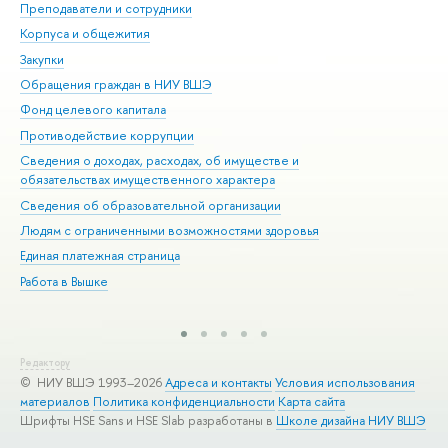
Преподаватели и сотрудники
При
Корпуса и общежития
Вы
Закупки
При
Обращения граждан в НИУ ВШЭ
Ас
Фонд целевого капитала
До
Противодействие коррупции
Цен
Сведения о доходах, расходах, об имуществе и
Би
обязательствах имущественного характера
Об
Сведения об образовательной организации
Обр
Людям с ограниченными возможностями здоровья
Единая платежная страница
Работа в Вышке
Редактору
© НИУ ВШЭ 1993–2026
Адреса и контакты
Условия использования
материалов
Политика конфиденциальности
Карта сайта
Шрифты HSE Sans и HSE Slab разработаны в
Школе дизайна НИУ ВШЭ