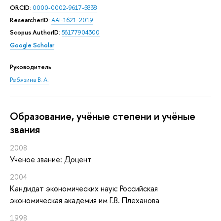
ORCID
:
0000-0002-9617-5838
ResearcherID
:
AAI-1621-2019
Scopus AuthorID
:
56177904300
Google Scholar
Руководитель
Ребязина В. А.
Oбразование, учёные степени и учёные
звания
2008
Ученое звание: Доцент
2004
Кандидат экономических наук: Российская
экономическая академия им Г.В. Плеханова
1998