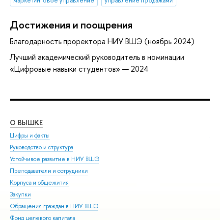
маркетинговое управление
управление продажами
Достижения и поощрения
Благодарность проректора НИУ ВШЭ (ноябрь 2024)
Лучший академический руководитель в номинации
«Цифровые навыки студентов» — 2024
О ВЫШКЕ
ОБ
Цифры и факты
Ли
Руководство и структура
Дов
Устойчивое развитие в НИУ ВШЭ
Ол
Преподаватели и сотрудники
При
Корпуса и общежития
Вы
Закупки
При
Обращения граждан в НИУ ВШЭ
Асп
Фонд целевого капитала
Доп