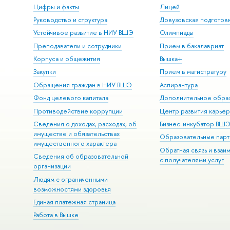
Цифры и факты
Лицей
Руководство и структура
Довузовская подготов
Устойчивое развитие в НИУ ВШЭ
Олимпиады
Преподаватели и сотрудники
Прием в бакалавриат
Корпуса и общежития
Вышка+
Закупки
Прием в магистратуру
Обращения граждан в НИУ ВШЭ
Аспирантура
Фонд целевого капитала
Дополнительное обра
Противодействие коррупции
Центр развития карье
Сведения о доходах, расходах, об
Бизнес-инкубатор ВШ
имуществе и обязательствах
Образовательные парт
имущественного характера
Обратная связь и взаи
Сведения об образовательной
с получателями услуг
организации
Людям с ограниченными
возможностями здоровья
Единая платежная страница
Работа в Вышке