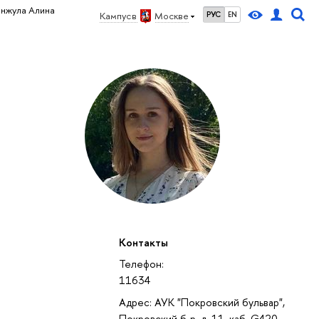
анжула Алина
Кампус в
Москве
РУС
EN
Контакты
Телефон:
11634
Адрес: АУК "Покровский бульвар",
Покровский б-р, д. 11, каб. G420