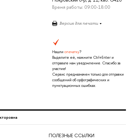
Время работы: 09:00-18:00
Версия для печати
Нашли
опечатку
?
Выделите её, нажмите Ctrl+Enter и
отправьте нам уведомление. Спасибо за
участие!
Сервис предназначен только для отправки
сообщений об орфографических и
пунктуационных ошибках.
икторовна
ПОЛЕЗНЫЕ ССЫЛКИ