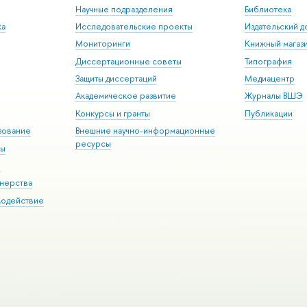
Научные подразделения
Библиотека
ка
Исследовательские проекты
Издательский 
Мониторинги
Книжный магаз
Диссертационные советы
Типография
Защиты диссертаций
Медиацентр
Академическое развитие
Журналы ВШЭ
Конкурсы и гранты
Публикации
зование
Внешние научно-информационные
ресурсы
ры
Э
нерства
модействие