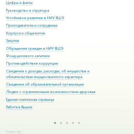
Цифры и факты
Ли
Руководство и структура
Дов
Устойчивое развитие в НИУ ВШЭ
Ол
Преподаватели и сотрудники
При
Корпуса и общежития
Вы
Закупки
При
Обращения граждан в НИУ ВШЭ
Ас
Фонд целевого капитала
До
Противодействие коррупции
Цен
Сведения о доходах, расходах, об имуществе и
Би
обязательствах имущественного характера
Об
Сведения об образовательной организации
Обр
Людям с ограниченными возможностями здоровья
Единая платежная страница
Работа в Вышке
Редактору