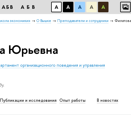
АБB
АБB
А
А
А
А
А
школа экономики»
О Вышке
Преподаватели и сотрудники
Филатова
га Юрьевна
артамент организационного поведения и управления
у.
Публикации и исследования
Опыт работы
В новостях