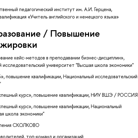
венный педагогический институт им. А.И. Герцена,
валификация «Учитель английского и немецкого языка»
разование / Повышение
ажировки
ование кейс-методов в преподавании бизнес-дисциплин»
,
й исследовательский университет "Высшая школа экономики"
Б»
, повышение квалификации
, Национальный исследовательский
"
успешный курс»
, повышение квалификации
, НИУ ВШЭ / РОССИЯ
успешный курс»
, повышение квалификации
, Национальный
ая школа экономики"
вления СКОЛКОВО
елей, топ-команд и организаций