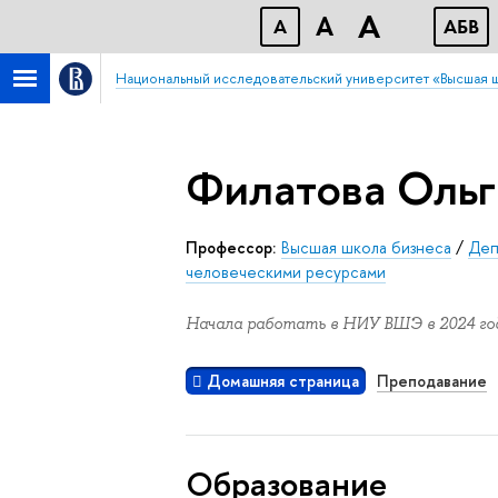
A
A
A
АБB
Национальный исследовательский университет «Высшая 
Филатова Оль
Профессор:
Высшая школа бизнеса
/
Деп
человеческими ресурсами
Начала работать в НИУ ВШЭ в 2024 год
Домашняя страница
Преподавание
Oбразование