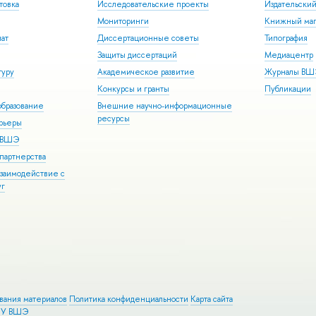
товка
Исследовательские проекты
Издательски
Мониторинги
Книжный маг
иат
Диссертационные советы
Типография
Защиты диссертаций
Медиацентр
туру
Академическое развитие
Журналы В
Конкурсы и гранты
Публикации
бразование
Внешние научно-информационные
ресурсы
арьеры
р ВШЭ
партнерства
взаимодействие с
уг
ования материалов
Политика конфиденциальности
Карта сайта
ИУ ВШЭ