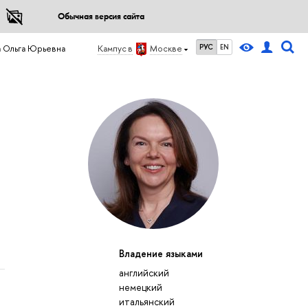
Обычная версия сайта
РУС
EN
 Ольга Юрьевна
Кампус в
Москве
Владение языками
английский
немецкий
итальянский