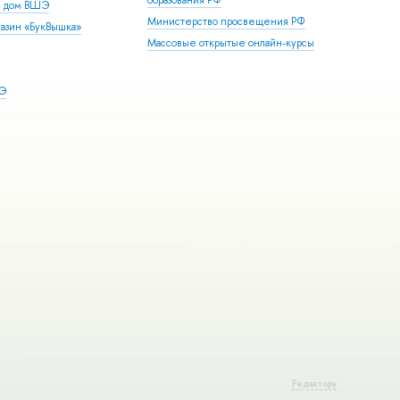
образования РФ
й дом ВШЭ
Министерство просвещения РФ
азин «БукВышка»
Массовые открытые онлайн-курсы
ШЭ
Редактору