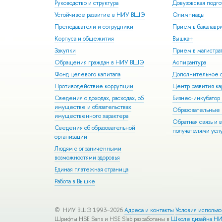
Руководство и структура
Довузовская подго
Устойчивое развитие в НИУ ВШЭ
Олимпиады
Преподаватели и сотрудники
Прием в бакалавр
Корпуса и общежития
Вышка+
Закупки
Прием в магистра
Обращения граждан в НИУ ВШЭ
Аспирантура
Фонд целевого капитала
Дополнительное о
Противодействие коррупции
Центр развития к
Сведения о доходах, расходах, об
Бизнес-инкубато
имуществе и обязательствах
Образовательные 
имущественного характера
Обратная связь и 
Сведения об образовательной
получателями усл
организации
Людям с ограниченными
возможностями здоровья
Единая платежная страница
Работа в Вышке
© НИУ ВШЭ 1993–2026
Адреса и контакты
Условия использ
Шрифты HSE Sans и HSE Slab разработаны в
Школе дизайна Н