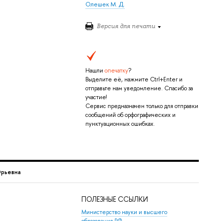
Олешек М. Д.
Версия для печати
Нашли
опечатку
?
Выделите её, нажмите Ctrl+Enter и
отправьте нам уведомление. Спасибо за
участие!
Сервис предназначен только для отправки
сообщений об орфографических и
пунктуационных ошибках.
Юрьевна
ПОЛЕЗНЫЕ ССЫЛКИ
Министерство науки и высшего