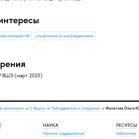
интересы
ифровизация HR
управление вознаграждениями
рения
У ВШЭ (март 2025)
ла экономики»
→
О Вышке
→
Преподаватели и сотрудники
→
Филатова Ольга 
Е
НАУКА
РЕСУРСЫ
Научные подразделения
Библиотека