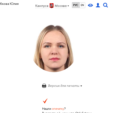
ябкова Юлия
Кампус в
Москве
РУС
EN
Версия для печати
Нашли
опечатку
?