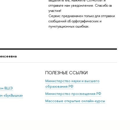
Выделите её, нажмите Ctrl+Enter и
отправьте нам уведомление. Спасибо за
участие!
Сервис предназначен только для отправки
сообщений об орфографических и
пунктуационных ошибках.
лексеевна
ПОЛЕЗНЫЕ ССЫЛКИ
Министерство науки и высшего
образования РФ
дом ВШЭ
Министерство просвещения РФ
ин «БукВышка»
Массовые открытые онлайн-курсы