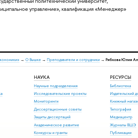
сударственный политехнический университет,
ниципальное управление», квалификация «Менеджер»
экономики»
→
О Вышке
→
Преподаватели и сотрудники
→
Рябкова Юлия А
НАУКА
РЕСУРСЫ
Научные подразделения
Библиотека
ка
Исследовательские проекты
Издательский 
Мониторинги
Книжный магаз
Диссертационные советы
Типография
Защиты диссертаций
Медиацентр
Академическое развитие
Журналы ВШЭ
Конкурсы и гранты
Публикации