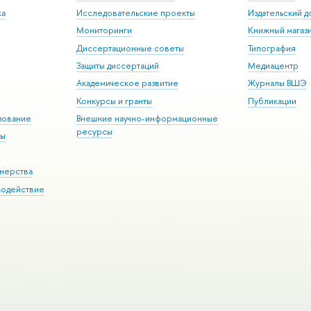
ка
Исследовательские проекты
Издательский 
Мониторинги
Книжный магаз
Диссертационные советы
Типография
Защиты диссертаций
Медиацентр
Академическое развитие
Журналы ВШЭ
Конкурсы и гранты
Публикации
зование
Внешние научно-информационные
ресурсы
ры
Э
нерства
модействие