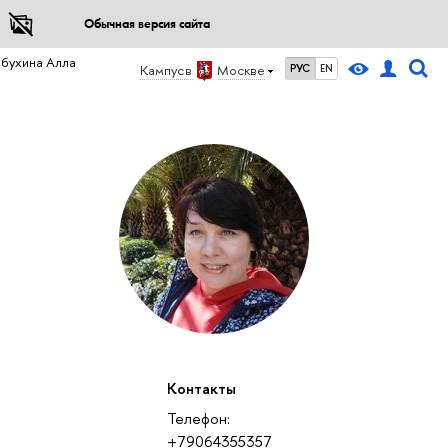
Обычная версия сайта
бухина Алла
Кампус в
Москве
РУС
EN
Контакты
Телефон:
+79064355357