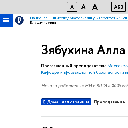
A
A
A
АБB
Национальный исследовательский университет «Высш
Владимировна
Зябухина Алла
Приглашенный преподаватель:
Московски
Кафедра информационной безопасности к
Начала работать в НИУ ВШЭ в 2025 год
Домашняя страница
Преподавание