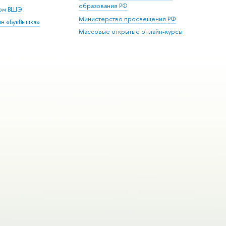
образования РФ
дом ВШЭ
Министерство просвещения РФ
ин «БукВышка»
Массовые открытые онлайн-курсы