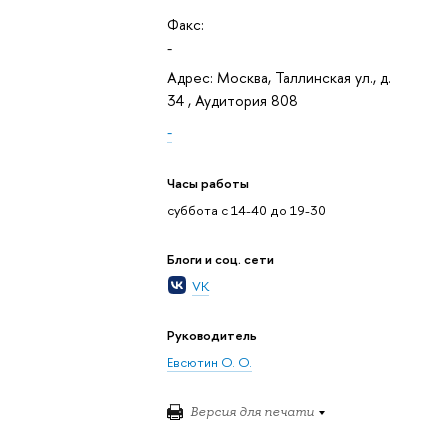
Факс:
-
Адрес: Москва, Таллинская ул., д.
34 , Аудитория 808
-
Часы работы
суббота с 14-40 до 19-30
Блоги и соц. сети
VK
Руководитель
Евсютин О. О.
Версия для печати