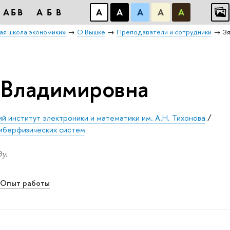
АБB
АБB
А
А
А
А
А
ая школа экономики»
О Вышке
Преподаватели и сотрудники
Зя
 Владимировна
й институт электроники и математики им. А.Н. Тихонова
/
иберфизических систем
у.
Опыт работы