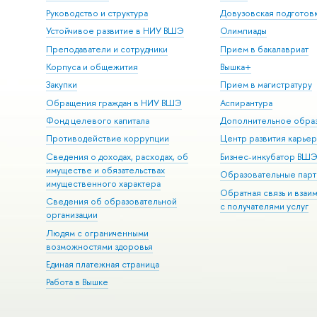
Руководство и структура
Довузовская подготов
Устойчивое развитие в НИУ ВШЭ
Олимпиады
Преподаватели и сотрудники
Прием в бакалавриат
Корпуса и общежития
Вышка+
Закупки
Прием в магистратуру
Обращения граждан в НИУ ВШЭ
Аспирантура
Фонд целевого капитала
Дополнительное обра
Противодействие коррупции
Центр развития карье
Сведения о доходах, расходах, об
Бизнес-инкубатор ВШ
имуществе и обязательствах
Образовательные парт
имущественного характера
Обратная связь и взаи
Сведения об образовательной
с получателями услуг
организации
Людям с ограниченными
возможностями здоровья
Единая платежная страница
Работа в Вышке