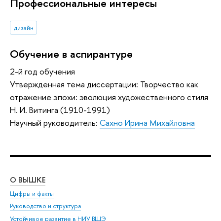
Профессиональные интересы
дизайн
Обучение в аспирантуре
2-й год обучения
Утвержденная тема диссертации: Творчество как
отражение эпохи: эволюция художественного стиля
Н. И. Витинга (1910-1991)
Научный руководитель:
Сахно Ирина Михайловна
О ВЫШКЕ
ОБ
Цифры и факты
Ли
Руководство и структура
Дов
Устойчивое развитие в НИУ ВШЭ
Ол