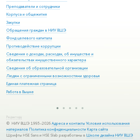
Преподаватели и сотрудники
При
Корпуса и общежития
Вы
Закупки
При
Обращения граждан в НИУ ВШЭ
Ас
Фонд целевого капитала
До
Противодействие коррупции
Цен
Сведения о доходах, расходах, об имуществе и
Би
обязательствах имущественного характера
Об
Сведения об образовательной организации
Обр
Людям с ограниченными возможностями здоровья
Единая платежная страница
Работа в Вышке
Редактору
© НИУ ВШЭ 1993–2026
Адреса и контакты
Условия использования
материалов
Политика конфиденциальности
Карта сайта
Шрифты HSE Sans и HSE Slab разработаны в
Школе дизайна НИУ ВШЭ