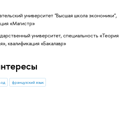
тельский университет "Высшая школа экономики",
ация «Магистр»
ударственный университет, специальность «Теория
», квалификация «Бакалавр»
интересы
вод
французский язык