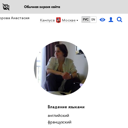
Обычная версия сайта
орова Анастасия
Кампус в
Москве
РУС
EN
Владение языками
английский
французский