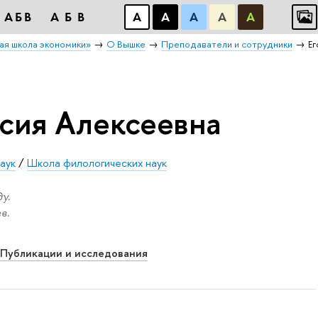
АБB
АБB
А
А
А
А
А
ая школа экономики»
О Вышке
Преподаватели и сотрудники
Ег
асия Алексеевна
аук
/
Школа филологических наук
у.
в.
Публикации и исследования