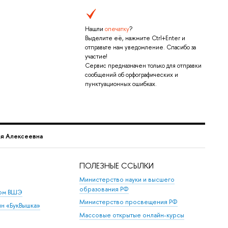
Нашли
опечатку
?
Выделите её, нажмите Ctrl+Enter и
отправьте нам уведомление. Спасибо за
участие!
Сервис предназначен только для отправки
сообщений об орфографических и
пунктуационных ошибках.
ия Алексеевна
ПОЛЕЗНЫЕ ССЫЛКИ
Министерство науки и высшего
образования РФ
дом ВШЭ
Министерство просвещения РФ
ин «БукВышка»
Массовые открытые онлайн-курсы