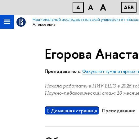
A
A
A
АБB
Национальный исследовательский университет «Высш
Алексеевна
Егорова Анаст
Преподаватель:
Факультет гуманитарных н
Начала работать в НИУ ВШЭ в 2025 год
Научно-педагогический стаж: 10 месяце
Домашняя страница
Преподавание