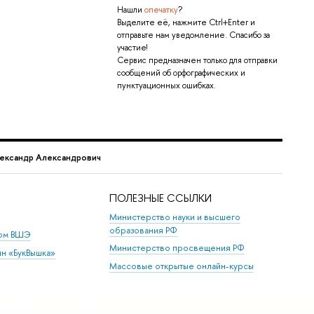
Нашли
опечатку
?
Выделите её, нажмите Ctrl+Enter и
отправьте нам уведомление. Спасибо за
участие!
Сервис предназначен только для отправки
сообщений об орфографических и
пунктуационных ошибках.
ександр Александрович
ПОЛЕЗНЫЕ ССЫЛКИ
Министерство науки и высшего
образования РФ
дом ВШЭ
Министерство просвещения РФ
ин «БукВышка»
Массовые открытые онлайн-курсы