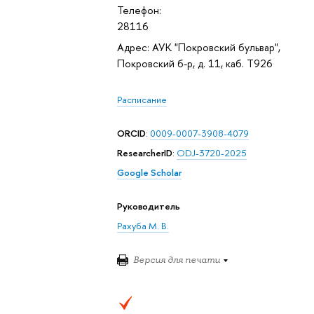
Телефон:
28116
Адрес: АУК "Покровский бульвар",
Покровский б-р, д. 11, каб. T926
Расписание
ORCID
:
0009-0007-3908-4079
ResearcherID
:
ODJ-3720-2025
Google Scholar
Руководитель
Рахуба М. В.
Версия для печати