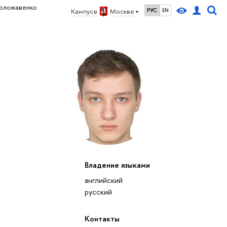
оложавенко
Кампус в
Москве
РУС
EN
Владение языками
английский
русский
Контакты