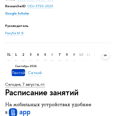
ResearcherID
:
ODJ-3720-2025
Google Scholar
Руководитель
Рахуба М. В.
31
1
2
3
4
5
6
7
8
9
10
11
12
13
14
пн
вт
ср
чт
пт
сб
вс
пн
вт
ср
чт
пт
сб
вс
пн
сентябрь 2026
Лентой
Сеткой
Сегодня, 7 августа, пт
Расписание занятий
На мобильных устройствах удобнее
в