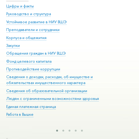
Цифры и факты
Ли
Руководство и структура
Дов
Устойчивое развитие в НИУ ВШЭ
Ол
Преподаватели и сотрудники
При
Корпуса и общежития
Вы
Закупки
При
Обращения граждан в НИУ ВШЭ
Ас
Фонд целевого капитала
До
Противодействие коррупции
Цен
Сведения о доходах, расходах, об имуществе и
Би
обязательствах имущественного характера
Об
Сведения об образовательной организации
Обр
Людям с ограниченными возможностями здоровья
Единая платежная страница
Работа в Вышке