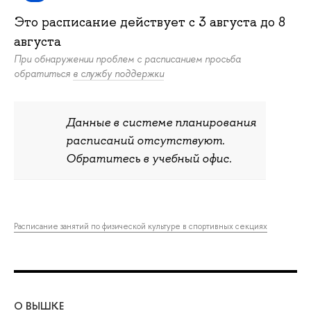
Это расписание действует c
3 августа
до
8
августа
При обнаружении проблем с расписанием просьба
обратиться
в службу поддержки
Данные в системе планирования
расписаний отсутствуют.
Обратитесь в учебный офис.
Расписание занятий по физической культуре в спортивных секциях
О ВЫШКЕ
ОБ