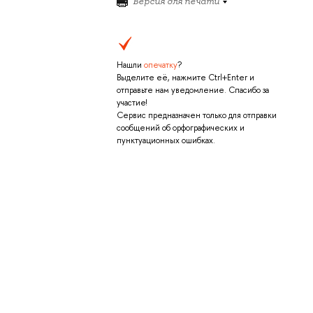
Версия для печати
Нашли
опечатку
?
Выделите её, нажмите Ctrl+Enter и
отправьте нам уведомление. Спасибо за
участие!
Сервис предназначен только для отправки
сообщений об орфографических и
пунктуационных ошибках.