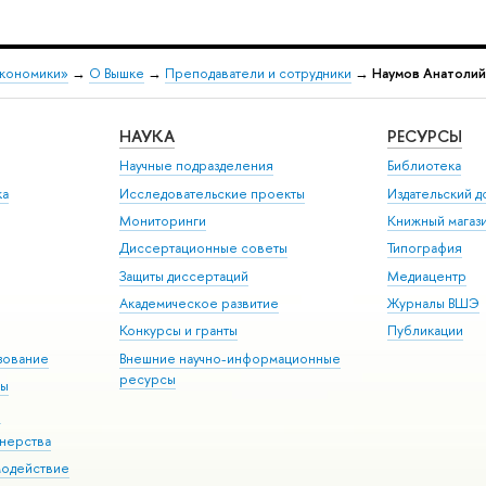
экономики»
→
О Вышке
→
Преподаватели и сотрудники
→
Наумов Анатолий
НАУКА
РЕСУРСЫ
Научные подразделения
Библиотека
ка
Исследовательские проекты
Издательский 
Мониторинги
Книжный магаз
Диссертационные советы
Типография
Защиты диссертаций
Медиацентр
Академическое развитие
Журналы ВШЭ
Конкурсы и гранты
Публикации
зование
Внешние научно-информационные
ресурсы
ры
Э
нерства
модействие