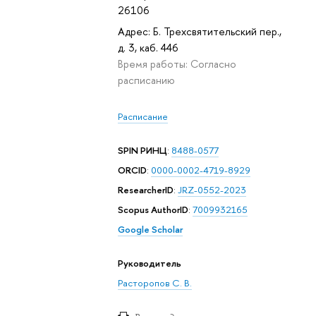
26106
Адрес: Б. Трехсвятительский пер.,
д. 3, каб. 446
Время работы: Согласно
расписанию
Расписание
SPIN РИНЦ
:
8488-0577
ORCID
:
0000-0002-4719-8929
ResearcherID
:
JRZ-0552-2023
Scopus AuthorID
:
7009932165
Google Scholar
Руководитель
Расторопов С. В.