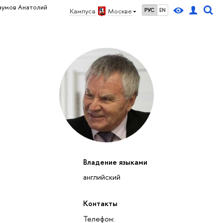
аумов Анатолий
Кампус в
Москве
РУС
EN
Владение языками
английский
Контакты
Телефон: