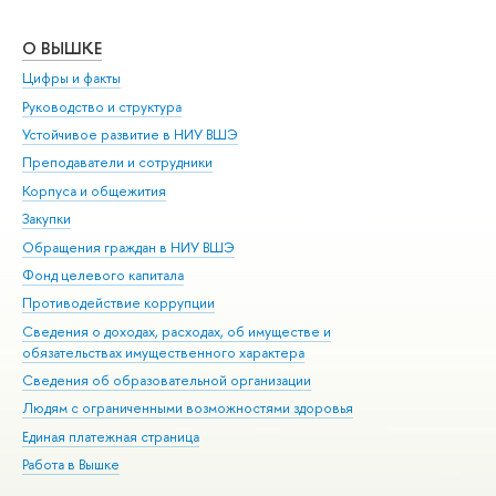
О ВЫШКЕ
ОБ
Цифры и факты
Ли
Руководство и структура
Дов
Устойчивое развитие в НИУ ВШЭ
Ол
Преподаватели и сотрудники
При
Корпуса и общежития
Вы
Закупки
При
Обращения граждан в НИУ ВШЭ
Ас
Фонд целевого капитала
До
Противодействие коррупции
Цен
Сведения о доходах, расходах, об имуществе и
Би
обязательствах имущественного характера
Об
Сведения об образовательной организации
Обр
Людям с ограниченными возможностями здоровья
Единая платежная страница
Работа в Вышке