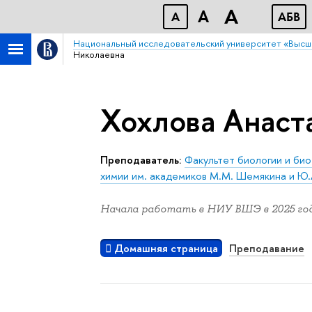
A
A
A
АБB
Национальный исследовательский университет «Высш
Николаевна
Хохлова Анаст
Преподаватель:
Факультет биологии и би
химии им. академиков М.М. Шемякина и Ю.
Начала работать в НИУ ВШЭ в 2025 год
Домашняя страница
Преподавание