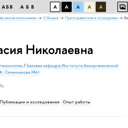
АБB
АБB
А
А
А
А
А
ая школа экономики»
О Вышке
Преподаватели и сотрудники
Х
асия Николаевна
отехнологии
/
Базовая кафедра Института биоорганической
А. Овчинникова РАН
у.
Публикации и исследования
Опыт работы