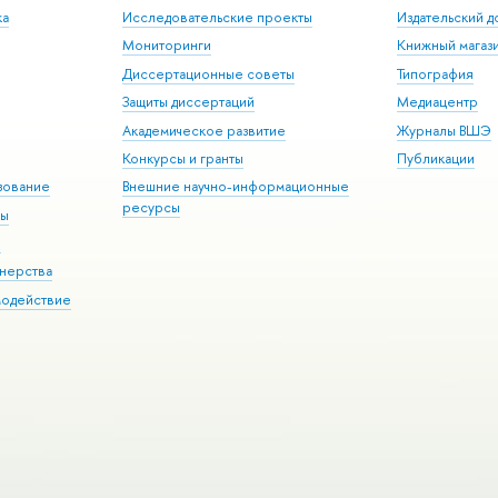
ка
Исследовательские проекты
Издательский 
Мониторинги
Книжный магаз
Диссертационные советы
Типография
Защиты диссертаций
Медиацентр
Академическое развитие
Журналы ВШЭ
Конкурсы и гранты
Публикации
зование
Внешние научно-информационные
ресурсы
ры
Э
нерства
модействие