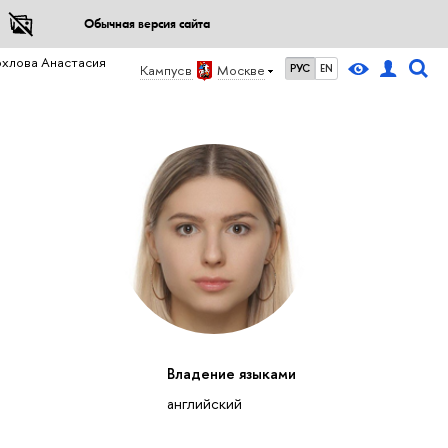
Обычная версия сайта
охлова Анастасия
Кампус в
Москве
РУС
EN
Владение языками
английский