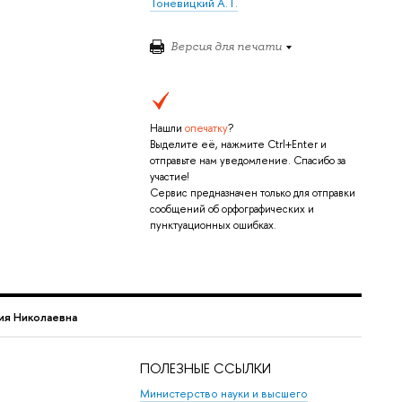
Тоневицкий А. Г.
Версия для печати
Нашли
опечатку
?
Выделите её, нажмите Ctrl+Enter и
отправьте нам уведомление. Спасибо за
участие!
Сервис предназначен только для отправки
сообщений об орфографических и
пунктуационных ошибках.
ия Николаевна
ПОЛЕЗНЫЕ ССЫЛКИ
Министерство науки и высшего