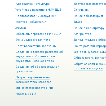
Руководство и структура
Довузовская подготов
Устойчивое развитие в НИУ ВШЭ
Олимпиады
Преподаватели и сотрудники
Прием в бакалавриат
Корпуса и общежития
Вышка+
Закупки
Прием в магистратуру
Обращения граждан в НИУ ВШЭ
Аспирантура
Фонд целевого капитала
Дополнительное обра
Противодействие коррупции
Центр развития карье
Сведения о доходах, расходах, об
Бизнес-инкубатор ВШ
имуществе и обязательствах
Образовательные парт
имущественного характера
Обратная связь и взаи
Сведения об образовательной
с получателями услуг
организации
Людям с ограниченными
возможностями здоровья
Единая платежная страница
Работа в Вышке