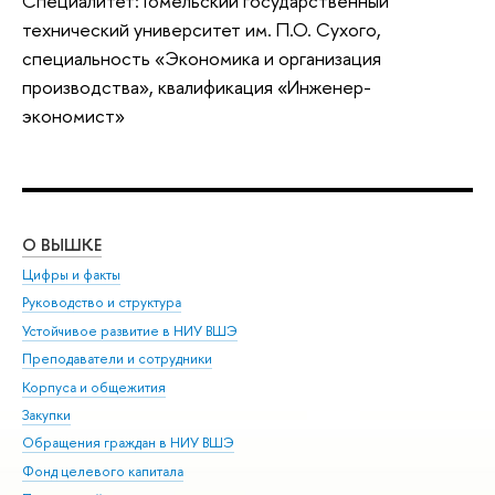
Специалитет: Гомельский государственный
технический университет им. П.О. Сухого,
специальность «Экономика и организация
производства», квалификация «Инженер-
экономист»
О ВЫШКЕ
ОБ
Цифры и факты
Ли
Руководство и структура
Дов
Устойчивое развитие в НИУ ВШЭ
Ол
Преподаватели и сотрудники
При
Корпуса и общежития
Вы
Закупки
При
Обращения граждан в НИУ ВШЭ
Ас
Фонд целевого капитала
До