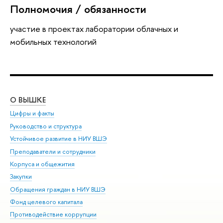
Полномочия / обязанности
участие в проектах лаборатории облачных и
мобильных технологий
О ВЫШКЕ
ОБ
Цифры и факты
Ли
Руководство и структура
Дов
Устойчивое развитие в НИУ ВШЭ
Ол
Преподаватели и сотрудники
При
Корпуса и общежития
Вы
Закупки
При
Обращения граждан в НИУ ВШЭ
Ас
Фонд целевого капитала
До
Противодействие коррупции
Цен