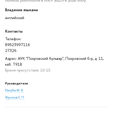
Начала работать в НИУ ВШЭ в 2026 году.
Владение языками
английский
Контакты
Телефон:
89523997116
27326
Адрес: АУК "Покровский бульвар", Покровский б-р, д. 11,
каб. T918
Время присутствия: 10-15
Руководители
Рахуба М. В.
Фролов Е. П.