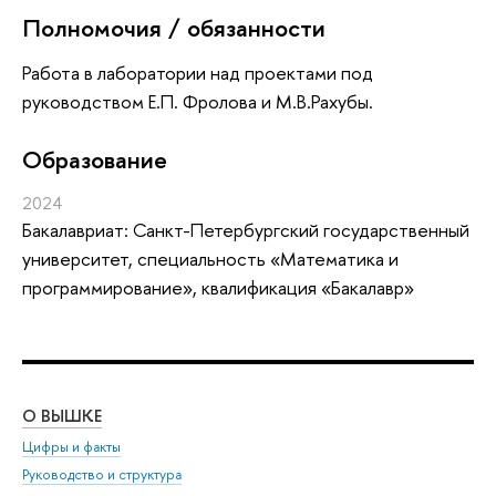
Полномочия / обязанности
Работа в лаборатории над проектами под
руководством Е.П. Фролова и М.В.Рахубы.
Oбразование
2024
Бакалавриат: Санкт-Петербургский государственный
университет, специальность «Математика и
программирование», квалификация «Бакалавр»
О ВЫШКЕ
ОБ
Цифры и факты
Ли
Руководство и структура
Дов