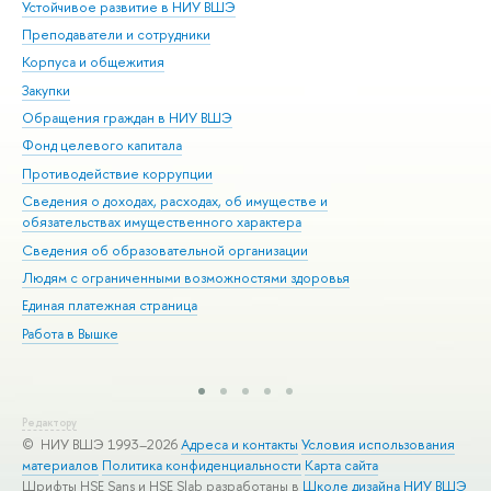
Устойчивое развитие в НИУ ВШЭ
Ол
Преподаватели и сотрудники
При
Корпуса и общежития
Вы
Закупки
При
Обращения граждан в НИУ ВШЭ
Ас
Фонд целевого капитала
До
Противодействие коррупции
Цен
Сведения о доходах, расходах, об имуществе и
Би
обязательствах имущественного характера
Об
Сведения об образовательной организации
Обр
Людям с ограниченными возможностями здоровья
Единая платежная страница
Работа в Вышке
Редактору
© НИУ ВШЭ 1993–2026
Адреса и контакты
Условия использования
материалов
Политика конфиденциальности
Карта сайта
Шрифты HSE Sans и HSE Slab разработаны в
Школе дизайна НИУ ВШЭ