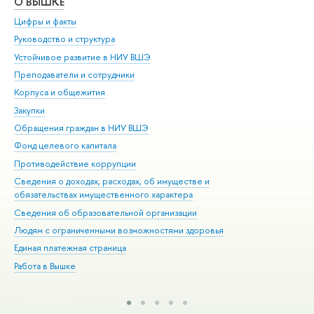
О ВЫШКЕ
ОБ
Цифры и факты
Ли
Руководство и структура
Дов
Устойчивое развитие в НИУ ВШЭ
Ол
Преподаватели и сотрудники
При
Корпуса и общежития
Вы
Закупки
При
Обращения граждан в НИУ ВШЭ
Ас
Фонд целевого капитала
До
Противодействие коррупции
Цен
Сведения о доходах, расходах, об имуществе и
Би
обязательствах имущественного характера
Об
Сведения об образовательной организации
Обр
Людям с ограниченными возможностями здоровья
Единая платежная страница
Работа в Вышке