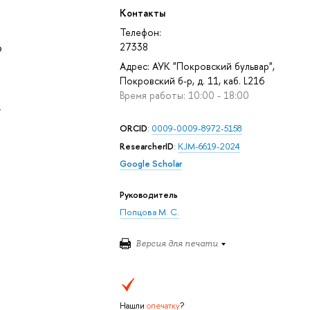
Контакты
Телефон:
ю
27338
Адрес: АУК "Покровский бульвар",
Покровский б-р, д. 11, каб. L216
Время работы: 10:00 - 18:00
,
ORCID
:
0009-0009-8972-5158
ResearcherID
:
KJM-6619-2024
Google Scholar
Руководитель
Попцова М. С.
Версия для печати
Нашли
опечатку
?