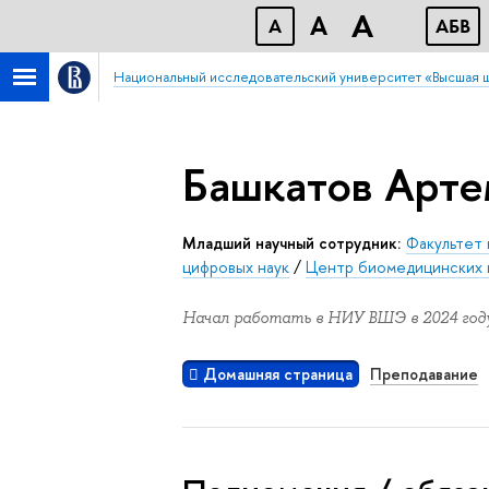
A
A
A
АБB
Национальный исследовательский университет «Высшая 
Башкатов Арте
Младший научный сотрудник:
Факультет
цифровых наук
/
Центр биомедицинских 
Начал работать в НИУ ВШЭ в 2024 году
Домашняя страница
Преподавание