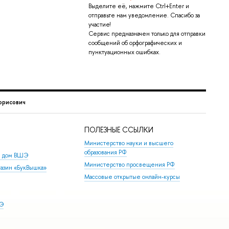
Выделите её, нажмите Ctrl+Enter и
отправьте нам уведомление. Спасибо за
участие!
Сервис предназначен только для отправки
сообщений об орфографических и
пунктуационных ошибках.
орисович
ПОЛЕЗНЫЕ ССЫЛКИ
Министерство науки и высшего
образования РФ
й дом ВШЭ
Министерство просвещения РФ
азин «БукВышка»
Массовые открытые онлайн-курсы
ШЭ