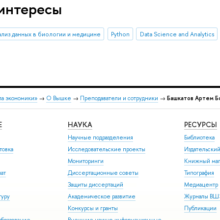
интересы
ализ данных в биологии и медицине
Python
Data Science and Analytics
ла экономики»
→
О Вышке
→
Преподаватели и сотрудники
→
Башкатов Артем Б
Е
НАУКА
РЕСУРСЫ
Научные подразделения
Библиотека
товка
Исследовательские проекты
Издательски
Мониторинги
Книжный маг
иат
Диссертационные советы
Типография
Защиты диссертаций
Медиацентр
туру
Академическое развитие
Журналы В
Конкурсы и гранты
Публикации