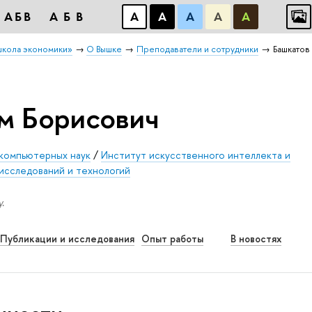
АБB
АБB
А
А
А
А
А
школа экономики»
О Вышке
Преподаватели и сотрудники
Башкатов
м Борисович
 компьютерных наук
/
Институт искусственного интеллекта и
исследований и технологий
.
Публикации и исследования
Опыт работы
В новостях