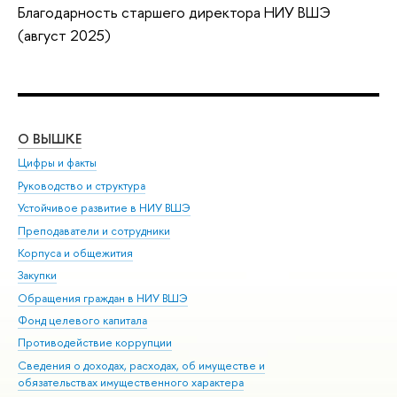
Благодарность старшего директора НИУ ВШЭ
(август 2025)
О ВЫШКЕ
ОБ
Цифры и факты
Ли
Руководство и структура
Дов
Устойчивое развитие в НИУ ВШЭ
Ол
Преподаватели и сотрудники
При
Корпуса и общежития
Вы
Закупки
При
Обращения граждан в НИУ ВШЭ
Ас
Фонд целевого капитала
До
Противодействие коррупции
Цен
Сведения о доходах, расходах, об имуществе и
Би
обязательствах имущественного характера
Об