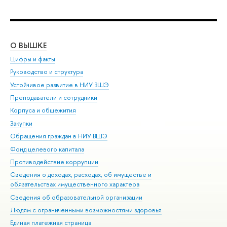
О ВЫШКЕ
ОБ
Цифры и факты
Ли
Руководство и структура
Дов
Устойчивое развитие в НИУ ВШЭ
Ол
Преподаватели и сотрудники
При
Корпуса и общежития
Вы
Закупки
При
Обращения граждан в НИУ ВШЭ
Ас
Фонд целевого капитала
До
Противодействие коррупции
Цен
Сведения о доходах, расходах, об имуществе и
Би
обязательствах имущественного характера
Об
Сведения об образовательной организации
Обр
Людям с ограниченными возможностями здоровья
Единая платежная страница