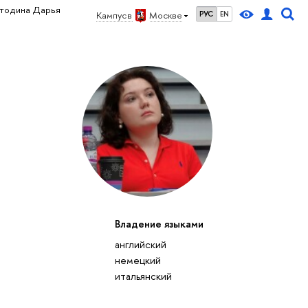
тодина Дарья
Кампус в
Москве
РУС
EN
Владение языками
английский
немецкий
итальянский