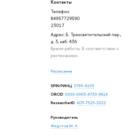
Контакты
Телефон:
84957729590
23017
Адрес: Б. Трехсвятительский пер.,
д. 3, каб. 436
Время работы: В соответствии с
расписанием
Расписание
SPIN РИНЦ
:
3795-6159
ORCID
:
0000-0003-4730-9614
ResearcherID
:
ADY-7325-2022
Руководитель
Федотов М. А.