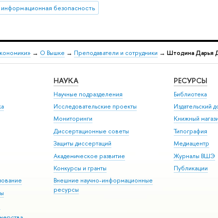
 информационная безопасность
экономики»
→
О Вышке
→
Преподаватели и сотрудники
→
Штодина Дарья 
НАУКА
РЕСУРСЫ
Научные подразделения
Библиотека
ка
Исследовательские проекты
Издательский 
Мониторинги
Книжный магаз
Диссертационные советы
Типография
Защиты диссертаций
Медиацентр
Академическое развитие
Журналы ВШЭ
Конкурсы и гранты
Публикации
зование
Внешние научно-информационные
ресурсы
ры
Э
нерства