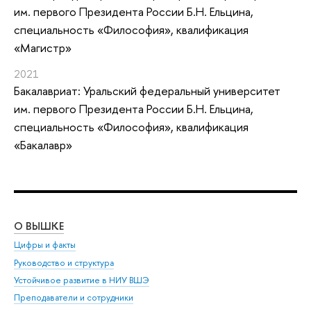
им. первого Президента России Б.Н. Ельцина,
специальность «Философия», квалификация
«Магистр»
2021
Бакалавриат: Уральский федеральный университет
им. первого Президента России Б.Н. Ельцина,
специальность «Философия», квалификация
«Бакалавр»
О ВЫШКЕ
ОБ
Цифры и факты
Ли
Руководство и структура
Дов
Устойчивое развитие в НИУ ВШЭ
Ол
Преподаватели и сотрудники
При