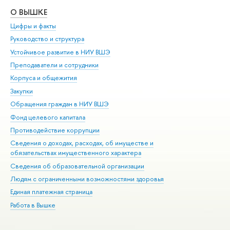
О ВЫШКЕ
ОБ
Цифры и факты
Ли
Руководство и структура
Дов
Устойчивое развитие в НИУ ВШЭ
Ол
Преподаватели и сотрудники
При
Корпуса и общежития
Вы
Закупки
При
Обращения граждан в НИУ ВШЭ
Ас
Фонд целевого капитала
До
Противодействие коррупции
Цен
Сведения о доходах, расходах, об имуществе и
Би
обязательствах имущественного характера
Об
Сведения об образовательной организации
Обр
Людям с ограниченными возможностями здоровья
Единая платежная страница
Работа в Вышке