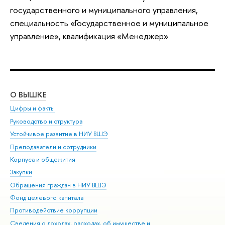
государственного и муниципального управления,
специальность «Государственное и муниципальное
управление», квалификация «Менеджер»
О ВЫШКЕ
ОБ
Цифры и факты
Ли
Руководство и структура
Дов
Устойчивое развитие в НИУ ВШЭ
Ол
Преподаватели и сотрудники
При
Корпуса и общежития
Вы
Закупки
При
Обращения граждан в НИУ ВШЭ
Ас
Фонд целевого капитала
До
Противодействие коррупции
Цен
Сведения о доходах, расходах, об имуществе и
Би