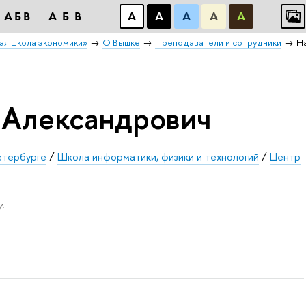
АБB
АБB
А
А
А
А
А
ая школа экономики»
О Вышке
Преподаватели и сотрудники
Н
 Александрович
етербурге
/
Школа информатики, физики и технологий
/
Центр
.