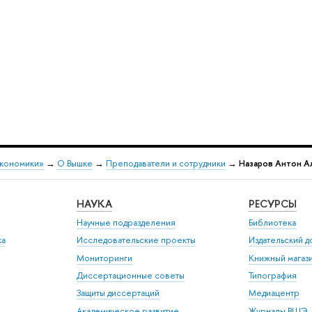
экономики»
→
О Вышке
→
Преподаватели и сотрудники
→
Назаров Антон А
НАУКА
РЕСУРСЫ
Научные подразделения
Библиотека
ка
Исследовательские проекты
Издательский 
Мониторинги
Книжный магаз
Диссертационные советы
Типография
Защиты диссертаций
Медиацентр
Академическое развитие
Журналы ВШЭ