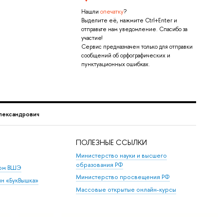
Нашли
опечатку
?
Выделите её, нажмите Ctrl+Enter и
отправьте нам уведомление. Спасибо за
участие!
Сервис предназначен только для отправки
сообщений об орфографических и
пунктуационных ошибках.
лександрович
ПОЛЕЗНЫЕ ССЫЛКИ
Министерство науки и высшего
образования РФ
дом ВШЭ
Министерство просвещения РФ
ин «БукВышка»
Массовые открытые онлайн-курсы