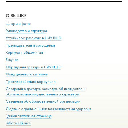
О ВЫШКЕ
ОБ
Цифры и факты
Ли
Руководство и структура
Дов
Устойчивое развитие в НИУ ВШЭ
Ол
Преподаватели и сотрудники
При
Корпуса и общежития
Вы
Закупки
При
Обращения граждан в НИУ ВШЭ
Ас
Фонд целевого капитала
До
Противодействие коррупции
Цен
Сведения о доходах, расходах, об имуществе и
Би
обязательствах имущественного характера
Об
Сведения об образовательной организации
Обр
Людям с ограниченными возможностями здоровья
Единая платежная страница
Работа в Вышке