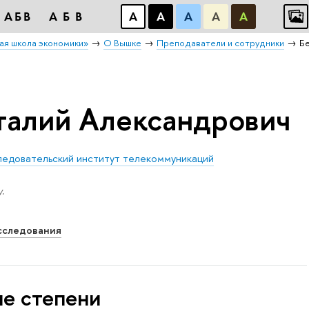
АБB
АБB
А
А
А
А
А
ая школа экономики»
О Вышке
Преподаватели и сотрудники
Б
талий Александрович
ледовательский институт телекоммуникаций
.
сследования
ые степени