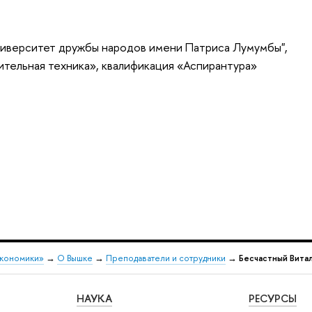
ниверситет дружбы народов имени Патриса Лумумбы",
тельная техника», квалификация «Аспирантура»
экономики»
→
О Вышке
→
Преподаватели и сотрудники
→
Бесчастный Вита
НАУКА
РЕСУРСЫ