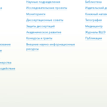
Научные подразделения
Библиотека
ка
Исследовательские проекты
Издательский 
Мониторинги
Книжный магаз
Диссертационные советы
Типография
Защиты диссертаций
Медиацентр
Академическое развитие
Журналы ВШЭ
Конкурсы и гранты
Публикации
зование
Внешние научно-информационные
ресурсы
ры
Э
нерства
модействие