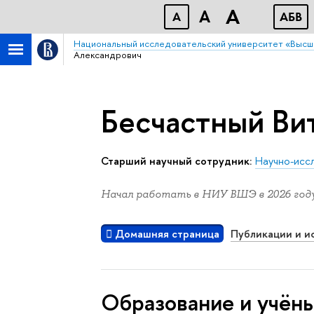
A
A
A
АБB
Национальный исследовательский университет «Высш
Александрович
Бесчастный Ви
Старший научный сотрудник:
Научно-исс
Начал работать в НИУ ВШЭ в 2026 году
Домашняя страница
Публикации и и
Oбразование и учён