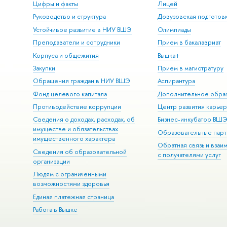
Цифры и факты
Лицей
Руководство и структура
Довузовская подготов
Устойчивое развитие в НИУ ВШЭ
Олимпиады
Преподаватели и сотрудники
Прием в бакалавриат
Корпуса и общежития
Вышка+
Закупки
Прием в магистратуру
Обращения граждан в НИУ ВШЭ
Аспирантура
Фонд целевого капитала
Дополнительное обра
Противодействие коррупции
Центр развития карье
Сведения о доходах, расходах, об
Бизнес-инкубатор ВШ
имуществе и обязательствах
Образовательные парт
имущественного характера
Обратная связь и взаи
Сведения об образовательной
с получателями услуг
организации
Людям с ограниченными
возможностями здоровья
Единая платежная страница
Работа в Вышке