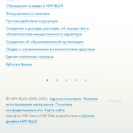
Обращения граждан в НИУ ВШЭ
Ас
Фонд целевого капитала
До
Противодействие коррупции
Цен
Сведения о доходах, расходах, об имуществе и
Би
обязательствах имущественного характера
Об
Сведения об образовательной организации
Обр
Людям с ограниченными возможностями здоровья
Единая платежная страница
Работа в Вышке
© НИУ ВШЭ 1993–2021
Адреса и контакты
Условия
Редактору
использования материалов
Политика
конфиденциальности
Карта сайта
Шрифты HSE Sans и HSE Slab разработаны в
Школе
дизайна НИУ ВШЭ