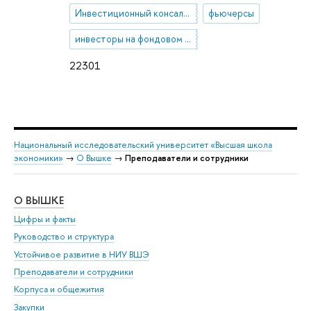
Инвестиционный консалтинг
фьючерсы
инвесторы на фондовом рынке
22301
Национальный исследовательский университет «Высшая школа
экономики»
→
О Вышке
→
Преподаватели и сотрудники
О ВЫШКЕ
ОБ
Цифры и факты
Ли
Руководство и структура
Дов
Устойчивое развитие в НИУ ВШЭ
Ол
Преподаватели и сотрудники
При
Корпуса и общежития
Вы
Закупки
При