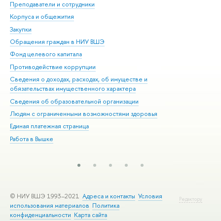
Преподаватели и сотрудники
При
Корпуса и общежития
Вы
Закупки
При
Обращения граждан в НИУ ВШЭ
Ас
Фонд целевого капитала
До
Противодействие коррупции
Цен
Сведения о доходах, расходах, об имуществе и
Би
обязательствах имущественного характера
Об
Сведения об образовательной организации
Обр
Людям с ограниченными возможностями здоровья
Единая платежная страница
Работа в Вышке
© НИУ ВШЭ 1993–2021
Адреса и контакты
Условия
Редактору
использования материалов
Политика
конфиденциальности
Карта сайта