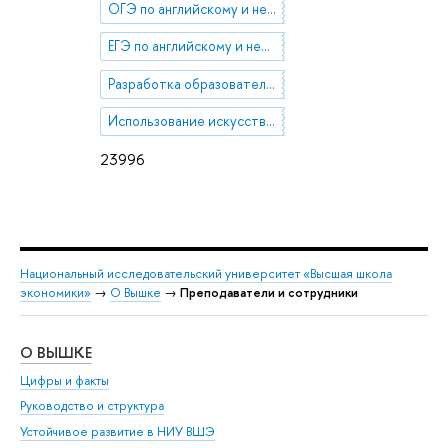
ОГЭ по английскому и немецкому языкам
ЕГЭ по английскому и немецкому языкам
Разработка образовательных программ (общее, высшее профессиональное, дополнительное профессиональное образование)
Использование искусственного интеллекта в обучении иностранному языку
23996
Национальный исследовательский университет «Высшая школа
экономики»
→
О Вышке
→
Преподаватели и сотрудники
О ВЫШКЕ
ОБ
Цифры и факты
Ли
Руководство и структура
Дов
Устойчивое развитие в НИУ ВШЭ
Ол