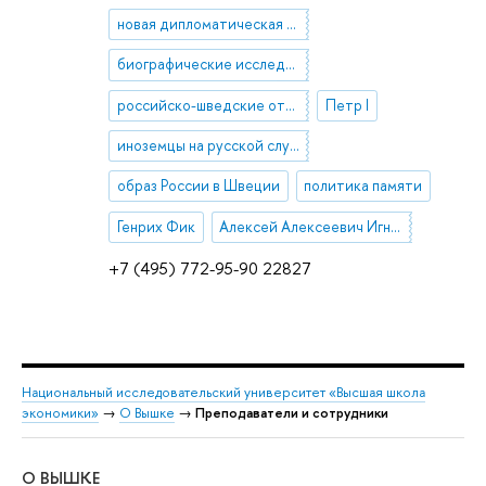
новая дипломатическая история
биографические исследования
российско-шведские отношения
Петр I
иноземцы на русской службе при Петре I
образ России в Швеции
политика памяти
Генрих Фик
Алексей Алексеевич Игнатьев
+7 (495) 772-95-90 22827
Национальный исследовательский университет «Высшая школа
экономики»
→
О Вышке
→
Преподаватели и сотрудники
О ВЫШКЕ
ОБ