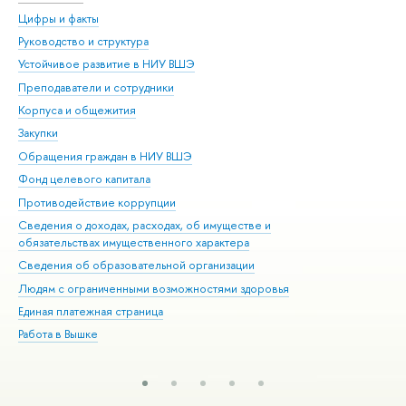
Цифры и факты
Ли
Руководство и структура
Дов
Устойчивое развитие в НИУ ВШЭ
Ол
Преподаватели и сотрудники
При
Корпуса и общежития
Вы
Закупки
При
Обращения граждан в НИУ ВШЭ
Ас
Фонд целевого капитала
До
Противодействие коррупции
Цен
Сведения о доходах, расходах, об имуществе и
Би
обязательствах имущественного характера
Об
Сведения об образовательной организации
Обр
Людям с ограниченными возможностями здоровья
Единая платежная страница
Работа в Вышке