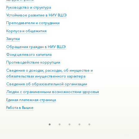
Руководство и структура
Дов
Устойчивое развитие в НИУ ВШЭ
Ол
Преподаватели и сотрудники
При
Корпуса и общежития
Вы
Закупки
При
Обращения граждан в НИУ ВШЭ
Ас
Фонд целевого капитала
До
Противодействие коррупции
Цен
Сведения о доходах, расходах, об имуществе и
Би
обязательствах имущественного характера
Об
Сведения об образовательной организации
Обр
Людям с ограниченными возможностями здоровья
Единая платежная страница
Работа в Вышке