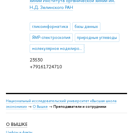
химии Института органической химии им.
Н.Д. Зелинского РАН
гликоинформатика
базы данных
ЯМР-спектроскопия
природные углеводы
молекулярное моделирование
23530
+79161724710
Национальный исследовательский университет «Высшая школа
экономики»
→
О Вышке
→
Преподаватели и сотрудники
О ВЫШКЕ
ОБ
Цифры и факты
Ли