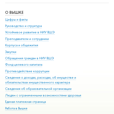
О ВЫШКЕ
ОБ
Цифры и факты
Ли
Руководство и структура
Дов
Устойчивое развитие в НИУ ВШЭ
Ол
Преподаватели и сотрудники
При
Корпуса и общежития
Вы
Закупки
При
Обращения граждан в НИУ ВШЭ
Ас
Фонд целевого капитала
До
Противодействие коррупции
Цен
Сведения о доходах, расходах, об имуществе и
Би
обязательствах имущественного характера
Об
Сведения об образовательной организации
Обр
Людям с ограниченными возможностями здоровья
Единая платежная страница
Работа в Вышке