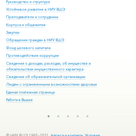
Руководство и структура
Дов
Устойчивое развитие в НИУ ВШЭ
Ол
Преподаватели и сотрудники
При
Корпуса и общежития
Вы
Закупки
При
Обращения граждан в НИУ ВШЭ
Ас
Фонд целевого капитала
До
Противодействие коррупции
Цен
Сведения о доходах, расходах, об имуществе и
Би
обязательствах имущественного характера
Об
Сведения об образовательной организации
Обр
Людям с ограниченными возможностями здоровья
Единая платежная страница
Работа в Вышке
© НИУ ВШЭ 1993–2021
Адреса и контакты
Условия