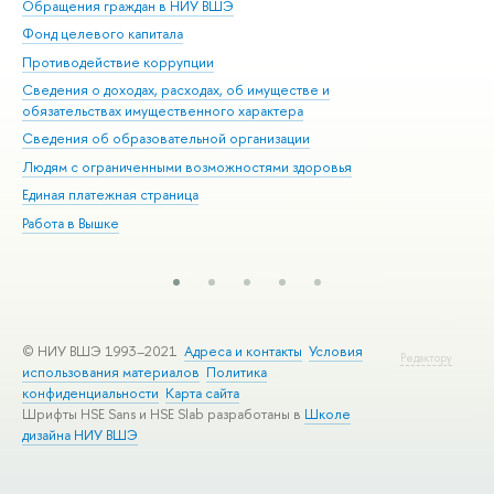
Обращения граждан в НИУ ВШЭ
Ас
Фонд целевого капитала
До
Противодействие коррупции
Цен
Сведения о доходах, расходах, об имуществе и
Би
обязательствах имущественного характера
Об
Сведения об образовательной организации
Обр
Людям с ограниченными возможностями здоровья
Единая платежная страница
Работа в Вышке
© НИУ ВШЭ 1993–2021
Адреса и контакты
Условия
Редактору
использования материалов
Политика
конфиденциальности
Карта сайта
Шрифты HSE Sans и HSE Slab разработаны в
Школе
дизайна НИУ ВШЭ