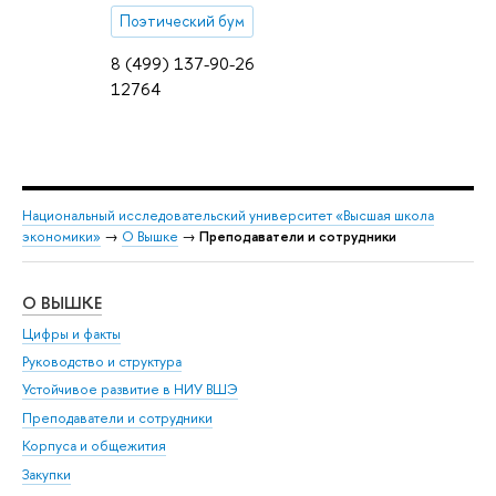
Поэтический бум
8 (499) 137-90-26
12764
Национальный исследовательский университет «Высшая школа
экономики»
→
О Вышке
→
Преподаватели и сотрудники
О ВЫШКЕ
ОБ
Цифры и факты
Ли
Руководство и структура
Дов
Устойчивое развитие в НИУ ВШЭ
Ол
Преподаватели и сотрудники
При
Корпуса и общежития
Вы
Закупки
При