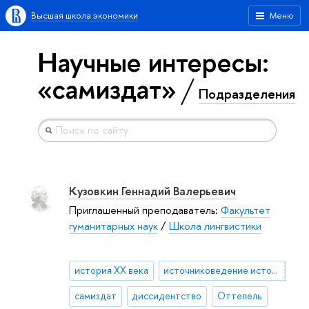
Высшая школа экономики
Меню
Научные интересы:
«самиздат»
Подразделения
Кузовкин Геннадий Валерьевич
Приглашенный преподаватель:
Факультет
гуманитарных наук
/
Школа лингвистики
история ХХ века
источниковедение истории СССР
самиздат
диссидентство
Оттепель