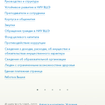
Руководство и структура
Дов
Устойчивое развитие в НИУ ВШЭ
Ол
Преподаватели и сотрудники
При
Корпуса и общежития
Вы
Закупки
При
Обращения граждан в НИУ ВШЭ
Ас
Фонд целевого капитала
До
Противодействие коррупции
Цен
Сведения о доходах, расходах, об имуществе и
Би
обязательствах имущественного характера
Об
Сведения об образовательной организации
Обр
Людям с ограниченными возможностями здоровья
Единая платежная страница
Работа в Вышке
© НИУ ВШЭ 1993–2021
Адреса и контакты
Условия