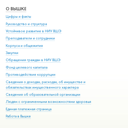
О ВЫШКЕ
ОБ
Цифры и факты
Ли
Руководство и структура
Дов
Устойчивое развитие в НИУ ВШЭ
Ол
Преподаватели и сотрудники
При
Корпуса и общежития
Вы
Закупки
При
Обращения граждан в НИУ ВШЭ
Ас
Фонд целевого капитала
До
Противодействие коррупции
Цен
Сведения о доходах, расходах, об имуществе и
Би
обязательствах имущественного характера
Об
Сведения об образовательной организации
Обр
Людям с ограниченными возможностями здоровья
Единая платежная страница
Работа в Вышке