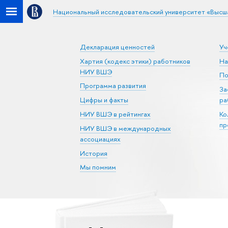
Национальный исследовательский университет «Высш
Декларация ценностей
Уч
Хартия (кодекс этики) работников
На
НИУ ВШЭ
По
Программа развития
За
Цифры и факты
ра
НИУ ВШЭ в рейтингах
Ко
пр
НИУ ВШЭ в международных
ассоциациях
История
Мы помним