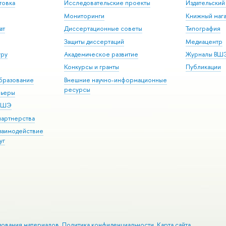
товка
Исследовательские проекты
Издательски
Мониторинги
Книжный мага
ат
Диссертационные советы
Типография
Защиты диссертаций
Медиацентр
уру
Академическое развитие
Журналы ВШ
Конкурсы и гранты
Публикации
бразование
Внешние научно-информационные
ресурсы
рьеры
 ВШЭ
партнерства
взаимодействие
уг
зования материалов
Политика конфиденциальности
Карта сайта