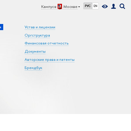
Кампус в
Москве
РУС
EN
и
Устав и лицензии
Оргструктура
Финансовая отчетность
Документы
Авторские права и патенты
Брендбук