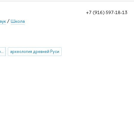
+7 (916) 597-18-13
аук
/
Школа
историческая антропология
археология древней Руси