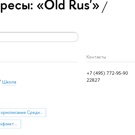
ресы: «Old Rus'»
Контакты
+7 (495) 772-95-90
22827
/
Школа
Историописание Средних веков
историческая конфликтология