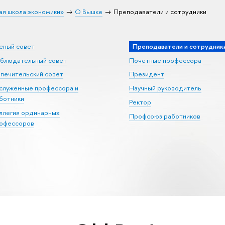
ая школа экономики»
О Вышке
Преподаватели и сотрудники
еный совет
Преподаватели и сотрудник
блюдательный совет
Почетные профессора
печительский совет
Президент
служенные профессора и
Научный руководитель
ботники
Ректор
ллегия ординарных
Профсоюз работников
офессоров