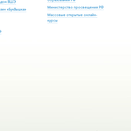
й дом ВШЭ
Министерство просвещения РФ
зин «БукВышка»
Массовые открытые онлайн-
курсы
Э