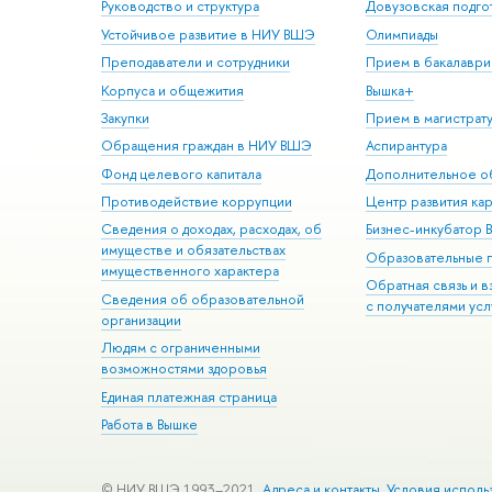
Руководство и структура
Довузовская подго
Устойчивое развитие в НИУ ВШЭ
Олимпиады
Преподаватели и сотрудники
Прием в бакалаври
Корпуса и общежития
Вышка+
Закупки
Прием в магистрат
Обращения граждан в НИУ ВШЭ
Аспирантура
Фонд целевого капитала
Дополнительное о
Противодействие коррупции
Центр развития ка
Сведения о доходах, расходах, об
Бизнес-инкубатор
имуществе и обязательствах
Образовательные 
имущественного характера
Обратная связь и 
Сведения об образовательной
с получателями усл
организации
Людям с ограниченными
возможностями здоровья
Единая платежная страница
Работа в Вышке
© НИУ ВШЭ 1993–2021
Адреса и контакты
Условия исполь